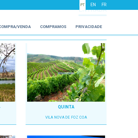
EN
FR
PT
ENTRADA
COMPRA/VENDA
COMPRAMOS
PRIVACIDADE
4
QUINTA
VILA NOVA DE FOZ COA