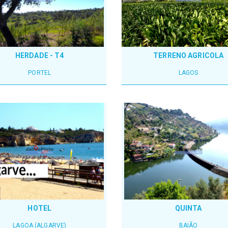
HERDADE - T4
TERRENO AGRICOLA
PORTEL
LAGOS
HOTEL
QUINTA
LAGOA (ALGARVE)
BAIÃO