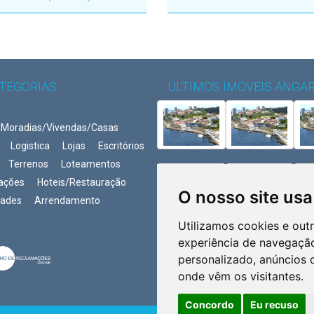
TEGORIAS
ÚLTIMOS IMÓVEIS ANGA
Moradias/Vivendas/Casas
Logistica
Lojas
Escritórios
Terrenos
Loteamentos
ações
Hoteis/Restauração
O nosso site usa
dades
Arrendamento
Utilizamos cookies e out
experiência de navegação
personalizado, anúncios d
onde vêm os visitantes.
Concordo
Eu recuso