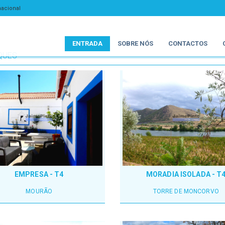
nacional
ENTRADA
SOBRE NÓS
CONTACTOS
QUES
EMPRESA - T4
MORADIA ISOLADA - T
MOURÃO
TORRE DE MONCORVO