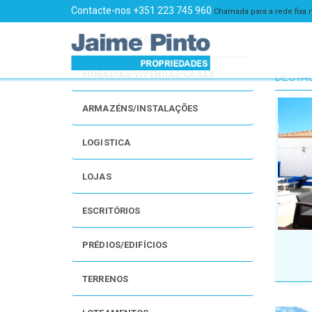
Contacte-nos +351 223 745 960
Chamada para a rede fixa 
APARTAMENTOS
MORADIAS/VIVENDAS/CASAS
DESTA
ARMAZÉNS/INSTALAÇÕES
LOGISTICA
LOJAS
ESCRITÓRIOS
PRÉDIOS/EDIFÍCIOS
TERRENOS