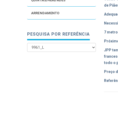
QUINTAS/HERDADES
de Piãe
ARRENDAMENTO
Adequad
Necessi
7 metro
PESQUISA POR REFERÊNCIA
Próximo
JPP tem
frances
todo o 
Preço d
Referên