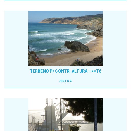
TERRENO P/ CONTR. ALTURA - >=T6
SINTRA