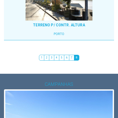
TERRENO P/ CONTR. ALTURA
PORTO
1
2
3
4
5
6
7
8
CAMPANHAS