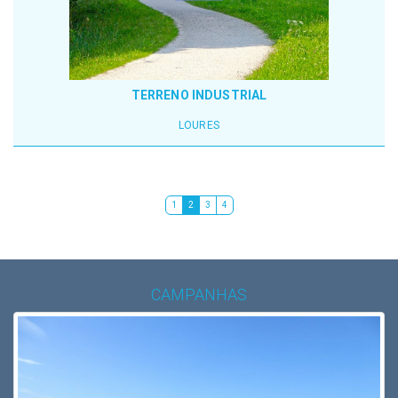
TERRENO INDUSTRIAL
LOURES
1
2
3
4
CAMPANHAS