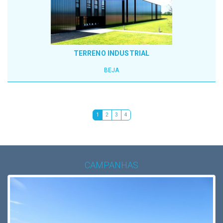
TERRENO INDUSTRIAL
BEJA
1
2
3
4
CAMPANHAS